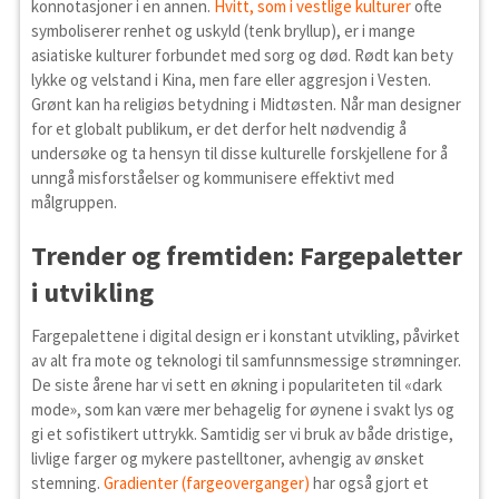
konnotasjoner i en annen.
Hvitt, som i vestlige kulturer
ofte
symboliserer renhet og uskyld (tenk bryllup), er i mange
asiatiske kulturer forbundet med sorg og død. Rødt kan bety
lykke og velstand i Kina, men fare eller aggresjon i Vesten.
Grønt kan ha religiøs betydning i Midtøsten. Når man designer
for et globalt publikum, er det derfor helt nødvendig å
undersøke og ta hensyn til disse kulturelle forskjellene for å
unngå misforståelser og kommunisere effektivt med
målgruppen.
Trender og fremtiden: Fargepaletter
i utvikling
Fargepalettene i digital design er i konstant utvikling, påvirket
av alt fra mote og teknologi til samfunnsmessige strømninger.
De siste årene har vi sett en økning i populariteten til «dark
mode», som kan være mer behagelig for øynene i svakt lys og
gi et sofistikert uttrykk. Samtidig ser vi bruk av både dristige,
livlige farger og mykere pastelltoner, avhengig av ønsket
stemning.
Gradienter (fargeoverganger)
har også gjort et