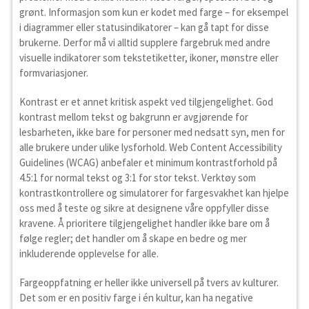
grønt. Informasjon som kun er kodet med farge – for eksempel
i diagrammer eller statusindikatorer – kan gå tapt for disse
brukerne. Derfor må vi alltid supplere fargebruk med andre
visuelle indikatorer som tekstetiketter, ikoner, mønstre eller
formvariasjoner.
Kontrast er et annet kritisk aspekt ved tilgjengelighet. God
kontrast mellom tekst og bakgrunn er avgjørende for
lesbarheten, ikke bare for personer med nedsatt syn, men for
alle brukere under ulike lysforhold. Web Content Accessibility
Guidelines (WCAG) anbefaler et minimum kontrastforhold på
4.5:1 for normal tekst og 3:1 for stor tekst. Verktøy som
kontrastkontrollere og simulatorer for fargesvakhet kan hjelpe
oss med å teste og sikre at designene våre oppfyller disse
kravene. Å prioritere tilgjengelighet handler ikke bare om å
følge regler; det handler om å skape en bedre og mer
inkluderende opplevelse for alle.
Fargeoppfatning er heller ikke universell på tvers av kulturer.
Det som er en positiv farge i én kultur, kan ha negative