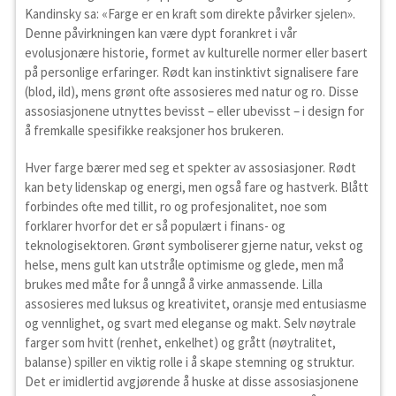
Kandinsky sa: «Farge er en kraft som direkte påvirker sjelen».
Denne påvirkningen kan være dypt forankret i vår
evolusjonære historie, formet av kulturelle normer eller basert
på personlige erfaringer. Rødt kan instinktivt signalisere fare
(blod, ild), mens grønt ofte assosieres med natur og ro. Disse
assosiasjonene utnyttes bevisst – eller ubevisst – i design for
å fremkalle spesifikke reaksjoner hos brukeren.
Hver farge bærer med seg et spekter av assosiasjoner. Rødt
kan bety lidenskap og energi, men også fare og hastverk. Blått
forbindes ofte med tillit, ro og profesjonalitet, noe som
forklarer hvorfor det er så populært i finans- og
teknologisektoren. Grønt symboliserer gjerne natur, vekst og
helse, mens gult kan utstråle optimisme og glede, men må
brukes med måte for å unngå å virke anmassende. Lilla
assosieres med luksus og kreativitet, oransje med entusiasme
og vennlighet, og svart med eleganse og makt. Selv nøytrale
farger som hvitt (renhet, enkelhet) og grått (nøytralitet,
balanse) spiller en viktig rolle i å skape stemning og struktur.
Det er imidlertid avgjørende å huske at disse assosiasjonene