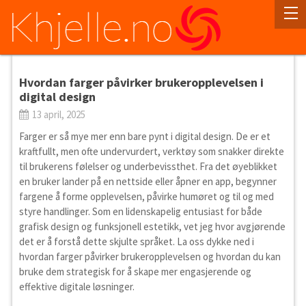
Hvordan farger påvirker brukeropplevelsen i
digital design
13 april, 2025
Farger er så mye mer enn bare pynt i digital design. De er et
kraftfullt, men ofte undervurdert, verktøy som snakker direkte
til brukerens følelser og underbevissthet. Fra det øyeblikket
en bruker lander på en nettside eller åpner en app, begynner
fargene å forme opplevelsen, påvirke humøret og til og med
styre handlinger. Som en lidenskapelig entusiast for både
grafisk design og funksjonell estetikk, vet jeg hvor avgjørende
det er å forstå dette skjulte språket. La oss dykke ned i
hvordan farger påvirker brukeropplevelsen og hvordan du kan
bruke dem strategisk for å skape mer engasjerende og
effektive digitale løsninger.