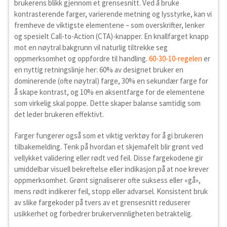
brukerens blikk gjennom et grensesnitt. Ved å bruke
kontrasterende farger, varierende metning og lysstyrke, kan vi
fremheve de viktigste elementene – som overskrifter, lenker
og spesielt Call-to-Action (CTA)-knapper. En knallfarget knapp
mot en nøytral bakgrunn vil naturlig tiltrekke seg
oppmerksomhet og oppfordre til handling.
60-30-10-regelen
er
en nyttig retningslinje her: 60% av designet bruker en
dominerende (ofte nøytral) farge, 30% en sekundær farge for
å skape kontrast, og 10% en aksentfarge for de elementene
som virkelig skal poppe. Dette skaper balanse samtidig som
det leder brukeren effektivt.
Farger fungerer også som et viktig verktøy for å gi brukeren
tilbakemelding. Tenk på hvordan et skjemafelt blir grønt ved
vellykket validering eller rødt ved feil. Disse fargekodene gir
umiddelbar visuell bekreftelse eller indikasjon på at noe krever
oppmerksomhet. Grønt signaliserer ofte suksess eller «gå»,
mens rødt indikerer feil, stopp eller advarsel. Konsistent bruk
av slike fargekoder på tvers av et grensesnitt reduserer
usikkerhet og forbedrer brukervennligheten betraktelig.