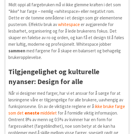
Midt oppi all fargebruken må vi ikke glemme kraften i det som
*ikke* har farge – nemlig «whitespace» eller negativt rom.
Dette er de tomme områdene i et design som gir elementene
pusterom. Effektiv bruk av
whitespace
er avgjørende for
lesbarhet, organisering og for å lede brukerens fokus. Det
skaper en følelse av ro og orden, og kan få et design til å føles
mer luftig, moderne og profesjonelt. Whitespace jobber
sammen
med fargene for å skape en balansert og behagelig
brukeropplevelse.
Tilgjengelighet og kulturelle
nyanser: Design for alle
Når vi designer med farger, har vi et ansvar for å sørge for at
løsningene våre er tilgjengelige for alle brukere, uavhengig av
funksjonsevne. En av de viktigste reglene er å
ikke bruke farge
som det
eneste
middelet
for å formidle viktig informasjon.
Omtrent 8% av menn og 0.5% av kvinner har en form for
fargesvakhet (fargeblindhet), noe som betyr at de kan ha
problemer med å skille mellom visse farger, spesielt rødt og