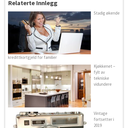
Relaterte Innlegg
Stadig økende
kredittkortgjeld for familier
Kjøkkenet –
fylt av
tekniske
vidundere
Vintage
fortsetter i
2019