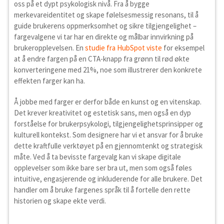
oss på et dypt psykologisk nivå. Fra å bygge
merkevareidentitet og skape følelsesmessig resonans, til å
guide brukerens oppmerksomhet og sikre tilgjengelighet –
fargevalgene vi tar har en direkte og målbar innvirkning på
brukeropplevelsen. En
studie fra HubSpot viste
for eksempel
at å endre fargen på en CTA-knapp fra grønn til rød økte
konverteringene med 21%, noe som illustrerer den konkrete
effekten farger kan ha.
Å jobbe med farger er derfor både en kunst og en vitenskap.
Det krever kreativitet og estetisk sans, men også en dyp
forståelse for brukerpsykologi, tilgjengelighetsprinsipper og
kulturell kontekst. Som designere har vi et ansvar for å bruke
dette kraftfulle verktøyet på en gjennomtenkt og strategisk
måte. Ved å ta bevisste fargevalg kan vi skape digitale
opplevelser som ikke bare ser bra ut, men som også føles
intuitive, engasjerende og inkluderende for alle brukere. Det
handler om å bruke fargenes språk til å fortelle den rette
historien og skape ekte verdi.