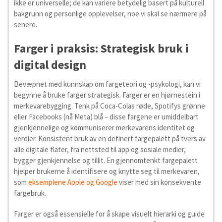
ikke er universelle; de kan variere betydelig basert på kulturell
bakgrunn og personlige opplevelser, noe vi skal se nærmere på
senere.
Farger i praksis: Strategisk bruk i
digital design
Bevæpnet med kunnskap om fargeteori og -psykologi, kan vi
begynne å bruke farger strategisk. Farger er en hjørnestein i
merkevarebygging. Tenk på Coca-Colas røde, Spotifys grønne
eller Facebooks (nå Meta) blå – disse fargene er umiddelbart
gjenkjennelige og kommuniserer merkevarens identitet og
verdier. Konsistent bruk av en definert fargepalett på tvers av
alle digitale flater, fra nettsted til app og sosiale medier,
bygger gjenkjennelse og tillit. En gjennomtenkt fargepalett
hjelper brukerne å identifisere og knytte seg til merkevaren,
som
eksemplene Apple og Google
viser med sin konsekvente
fargebruk.
Farger er også essensielle for å skape visuelt hierarki og guide