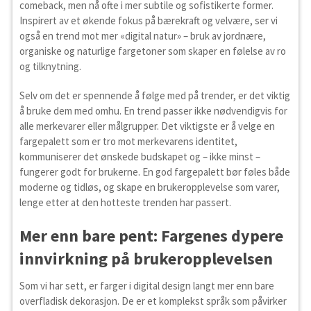
comeback, men nå ofte i mer subtile og sofistikerte former.
Inspirert av et økende fokus på bærekraft og velvære, ser vi
også en trend mot mer «digital natur» – bruk av jordnære,
organiske og naturlige fargetoner som skaper en følelse av ro
og tilknytning.
Selv om det er spennende å følge med på trender, er det viktig
å bruke dem med omhu. En trend passer ikke nødvendigvis for
alle merkevarer eller målgrupper. Det viktigste er å velge en
fargepalett som er tro mot merkevarens identitet,
kommuniserer det ønskede budskapet og – ikke minst –
fungerer godt for brukerne. En god fargepalett bør føles både
moderne og tidløs, og skape en brukeropplevelse som varer,
lenge etter at den hotteste trenden har passert.
Mer enn bare pent: Fargenes dypere
innvirkning på brukeropplevelsen
Som vi har sett, er farger i digital design langt mer enn bare
overfladisk dekorasjon. De er et komplekst språk som påvirker