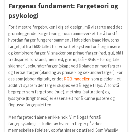
Fargenes fundament: Fargeteori og
psykologi
For å mestre fargebruken i digital design, må vi starte med det
grunnleggende. Fargeteori gir oss rammeverket for å forstå
hvordan farger fungerer sammen . Helt siden Isaac Newtons
fargehjul fra 1600-tallet har vi hatt et system for å organisere
og kombinere farger. Vi snakker om primærfarger (rød, gul, blå i
tradisjonell forstand, men rød, grønn, blå – RGB – for digitale
skjermer), sekundærfarger (skapt ved å blande primærfarger)
og tertiærfarger (blanding av primær- og sekundærfarger). For
oss som jobber digitalt, er det
RGB-modellen
som gjelder – et
additivt system der farger skapes ved å legge til lys. Å forstå
begreper som fargetone (hue), metning (saturation) og
lysstyrke (brightness) er essensielt for å kunne justere og
finpusse fargepaletten.
Men fargeteori alene er ikke nok. Vi må også forstå
fargepsykologi – studiet av hvordan farger påvirker
menneskelige følelser, oppfatninger og atferd. Som Wassily