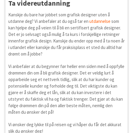
Ta videreutdanning
Kanskje du bare har jobbet som grafisk designer uten å
utdanne deg? Vi anbefaler at du også tar en
utdannelse
som
kan hjelpe deg på veien til å bli en sertifisert grafisk designer.
Det er jo selvsagt også mulig å ta kurs i forskjellige retninger
innenfor grafisk design. Kanskje du ender opp med å ta noen år
i utlandet eller kanskje du får praksisplass et sted du alltid har
drømt om å jobbe?
Vi anbefaler at du begynner før heller enn siden med å oppfylle
drømmen din om å bli grafisk designer. Det er veldig lurt å
opparbeide seg et nettverk tidlig, slik at du har kunder og
potensielle kunder og forholde deg til. Det viktigste du kan
gjøre er å skaffe deg et lån, slik at du kan investere i det
utstyret du faktisk vil ha og faktisk trenger. Det gjør at du kan
følge drømmen din på den aller beste måten, nemlig den
måten du ønsker det på!
Vi ønsker deg lykke til på reisen og vi håper du får det akkurat
slik du ønsker deg!