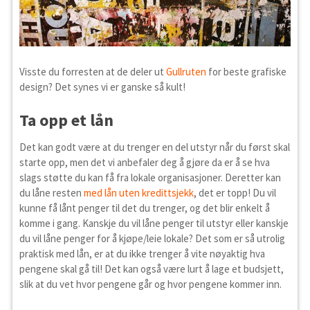
Visste du forresten at de deler ut
Gullruten
for beste grafiske
design? Det synes vi er ganske så kult!
Ta opp et lån
Det kan godt være at du trenger en del utstyr når du først skal
starte opp, men det vi anbefaler deg å gjøre da er å se hva
slags støtte du kan få fra lokale organisasjoner. Deretter kan
du låne resten
med lån uten kredittsjekk
, det er topp! Du vil
kunne få lånt penger til det du trenger, og det blir enkelt å
komme i gang. Kanskje du vil låne penger til utstyr eller kanskje
du vil låne penger for å kjøpe/leie lokale? Det som er så utrolig
praktisk med lån, er at du ikke trenger å vite nøyaktig hva
pengene skal gå til! Det kan også være lurt å lage et budsjett,
slik at du vet hvor pengene går og hvor pengene kommer inn.